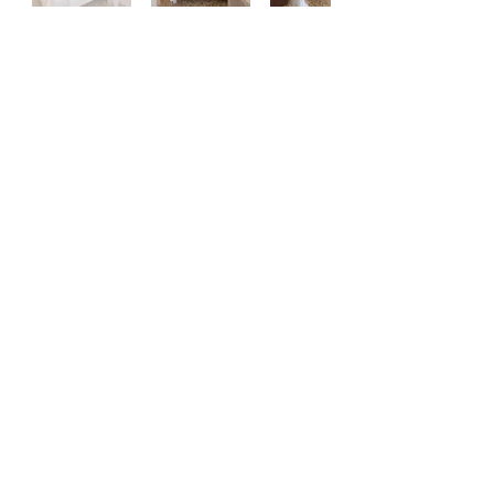
Masseria Castelluzzo
Tel.+39
392.1850522