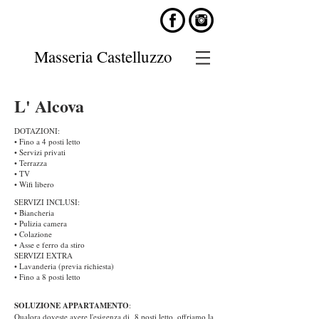
Masseria Castelluzzo
L' Alcova
DOTAZIONI:
• Fino a 4 posti letto
• Servizi privati
• Terrazza
• TV
• Wifi libero
SERVIZI INCLUSI:
• Biancheria
• Pulizia camera
• Colazione
• Asse e ferro da stiro
SERVIZI EXTRA
• Lavanderia (previa richiesta)
• Fino a 8 posti letto
SOLUZIONE APPARTAMENTO
:
Qualora doveste avere l'esigenza di 8 posti letto, offriamo la